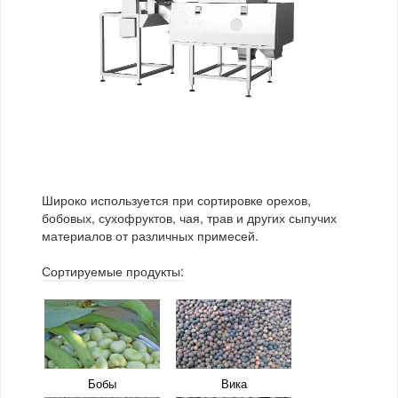
Сераделла
Соя
Замороженные овощи
Замороженные
продукты
Фасоль
Чечевица
Какао-бобы
Корм для животных
Чина посевная
Эспарцет
Кофе
Лекарственные
растения
Макаронные изделия
Сушеные овощи
Арония
Брусника
Широко используется при сортировке орехов,
Чай
бобовых, сухофруктов, чая, трав и других сыпучих
материалов от различных примесей.
Сортируемые продукты:
Бузина
Вишня
Голубика
Ежевика
Бобы
Вика