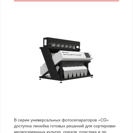
Маш
Нут
Сераделла
Соя
Фасоль
Чечевица
Чина посевная
Эспарцет
Африканское просо
Гречка
Зерно кукурузы
Канареечник
В серии универсальных фотосепараторов «СG»
доступна линейка готовых решений для сортировки
Крупы
Овес
мелкосемянных культур, орехов, пластика и др.