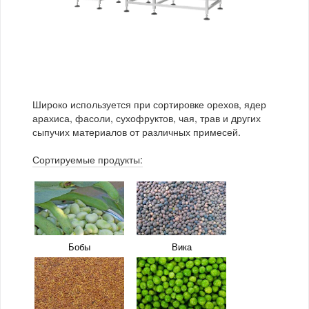
Смородины
Черешня
Корм для животных
Кофе
Черника
Шелковица
Лекарственные
Макаронные изделия
растения
Арахис
Гранола
Сушеные овощи
Чай
Грецкий орех
Картошка фри
Широко используется при сортировке орехов, ядер
арахиса, фасоли, сухофруктов, чая, трав и других
Каштаны
Кедровые орехи
сыпучих материалов от различных примесей.
Кешью
Кукурузные палочки
Сортируемые продукты:
Миндаль
Мускатный орех
Мюсли
Орешник
Пекан
Попкорн
Бобы
Вика
Фисташки
Фундук
Чипсы
Ядро подсолнечника