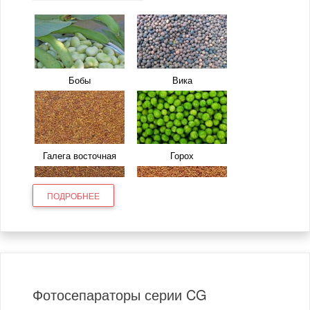
Бобы
Вика
Галега восточная
Горох
ПОДРОБНЕЕ
Донник белый
Клевер луговой
Фотосепараторы серии CG
Люпин
Люцерна