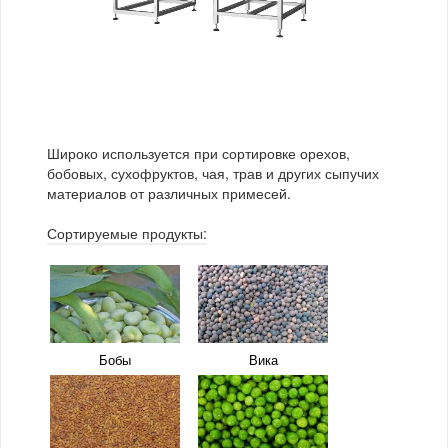
Какао-бобы
Корм для животных
Чина посевная
Эспарцет
Кофе
Лекарственные
растения
Макаронные изделия
Сушеные овощи
Арония
Брусника
Широко используется при сортировке орехов,
Чай
бобовых, сухофруктов, чая, трав и других сыпучих
материалов от различных примесей.
Сортируемые продукты:
Бузина
Вишня
Голубика
Ежевика
Бобы
Вика