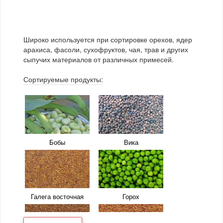
растения
Арахис
Гранола
Сушеные овощи
Чай
Грецкий орех
Картошка фри
Широко используется при сортировке орехов, ядер
арахиса, фасоли, сухофруктов, чая, трав и других
Каштаны
Кедровые орехи
сыпучих материалов от различных примесей.
Кешью
Кукурузные палочки
Сортируемые продукты:
Миндаль
Мускатный орех
Мюсли
Орешник
Пекан
Попкорн
Бобы
Вика
Фисташки
Фундук
Чипсы
Ядро подсолнечника
Галега восточная
Горох
Ядро семян тыквы
Барбарис