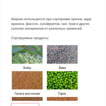
растения
Арахис
Гранола
Сушеные овощи
Чай
Грецкий орех
Картошка фри
Широко используется при сортировке орехов, ядер
арахиса, фасоли, сухофруктов, чая, трав и других
Каштаны
Кедровые орехи
сыпучих материалов от различных примесей.
Кешью
Кукурузные палочки
Сортируемые продукты:
Миндаль
Мускатный орех
Мюсли
Орешник
Пекан
Попкорн
Бобы
Вика
Фисташки
Фундук
Чипсы
Ядро подсолнечника
Галега восточная
Горох
Ядро семян тыквы
Барбарис