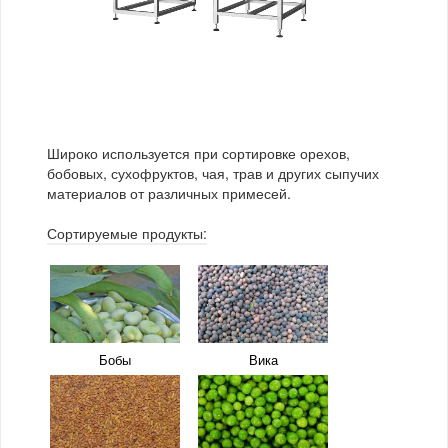
Какао-бобы
Корм для животных
Чина посевная
Эспарцет
Кофе
Лекарственные
растения
Макаронные изделия
Сушеные овощи
Арония
Брусника
Широко используется при сортировке орехов,
Чай
бобовых, сухофруктов, чая, трав и других сыпучих
материалов от различных примесей.
Сортируемые продукты:
Бузина
Вишня
Голубика
Ежевика
Бобы
Вика