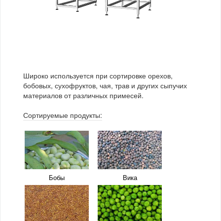
Какао-бобы
Корм для животных
Чина посевная
Эспарцет
Кофе
Лекарственные
растения
Макаронные изделия
Сушеные овощи
Арония
Брусника
Широко используется при сортировке орехов,
Чай
бобовых, сухофруктов, чая, трав и других сыпучих
материалов от различных примесей.
Сортируемые продукты:
Бузина
Вишня
Голубика
Ежевика
Бобы
Вика