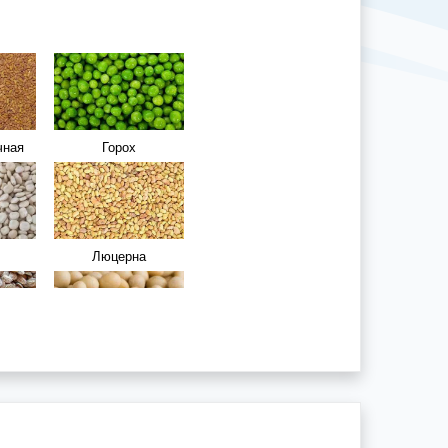
чная
Горох
Люцерна
а
Соя