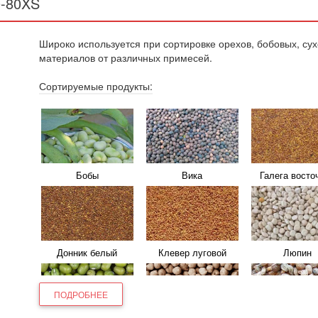
0-80XS
Фасоль
Чечевица
Чина посев
Чернослив
Шиповник
Яблоки
Широко используется при сортировке орехов, бобовых, сухо
Замороженные овощи
Замороженные
Какао-боб
материалов от различных примесей.
продукты
Сортируемые продукты:
Арония
Брусника
Бузина
Кофе
Лекарственные
Макаронные из
растения
Чай
Голубика
Ежевика
Жимолост
Бобы
Вика
Галега восто
Клубника
Клюква
Крыжовни
Донник белый
Клевер луговой
Люпин
ПОДРОБНЕЕ