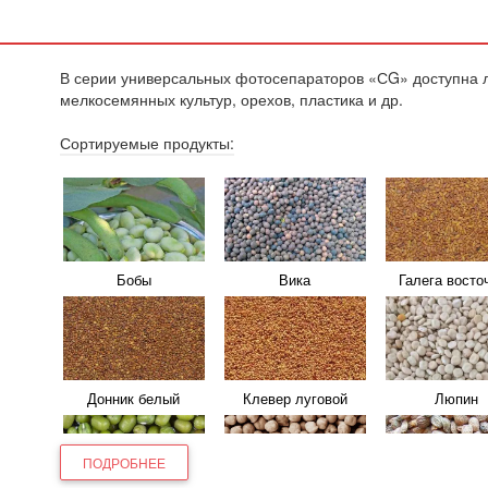
Фасоль
Чечевица
Чина посев
В серии универсальных фотосепараторов «СG» доступна л
мелкосемянных культур, орехов, пластика и др.
Сортируемые продукты:
Африканское просо
Гречка
Зерно кукур
Крупы
Овес
Полба
Бобы
Вика
Галега восто
Пшеница
Рис
Рожь
Суданская трава
Сурепка
Тимофеев
Донник белый
Клевер луговой
Люпин
Ячмень
Амарант
Конопля
Лен
Мак
Рапс
ПОДРОБНЕЕ