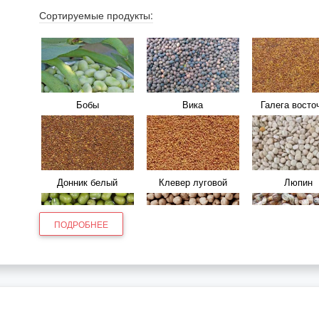
Сортируемые продукты:
Бобы
Вика
Галега восто
Донник белый
Клевер луговой
Люпин
ПОДРОБНЕЕ
Маш
Нут
Сераделл